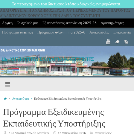
Το περιεχόμενο του δικτυακού τόπου διαρκώς ενημερώνεται.
ΑΠΑΓΟΡΕΥΕΤΑΙ Η ΑΝΑΔΗΜΟΣΙΕΥΣΗ ΤΟΥ ΠΕΡΙΕΧΟΜΕΝΟΥ ΤΟΥ ΠΑΡΟΝΤΟΣ
ΔΙΑΔΙΚΤΥΑΚΟΥ ΧΩΡΟΥ ΧΩΡΙΣ ΤΗΝ ΑΔΕΙΑ ΤΟΥ ΣΥΝΤΑΚΤΗ.
Αρχική
Το σχολείο μας
Εξ αποστάσεως εκπαίδευση 2025-26
Δραστηριότητες
Πρόγραμμα erasmus
Πρόγραμμα e-twinning 2025-6
Ανακοινώσεις
Επικοινωνία
10ο ΔΗΜΟΤΙΚΟ ΣΧΟΛΕΙΟ ΚΑΤΕΡΙΝΗΣ
10ο Δημοτικό Σχολείο Κατερίνης
Ανακοινώσεις
Πρόγραμμα Εξειδικευμένης Εκπαιδευτικής Υποστήριξης
Πρόγραμμα Εξειδικευμένης
Εκπαιδευτικής Υποστήριξης
10ο Δημοτικό Σχολείο Κατερίνης
12 Φεβρουαρίου 2016
Ανακοινώσεις