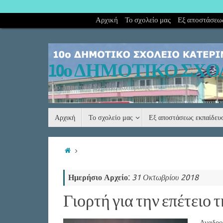
Αρχική
Το σχολείο μας
Εξ αποστάσεως
10ο ΔΗΜΟΤΙΚΟ ΣΧΟ
10ο Δημοτικό Σχολείο Κατερίνης
Αρχική
Το σχολείο μας
Εξ αποστάσεως εκπαίδε
Ημερήσιο Αρχείο:
31 Οκτωβρίου 2018
Γιορτή για την επέτειο 
Αναδρομ