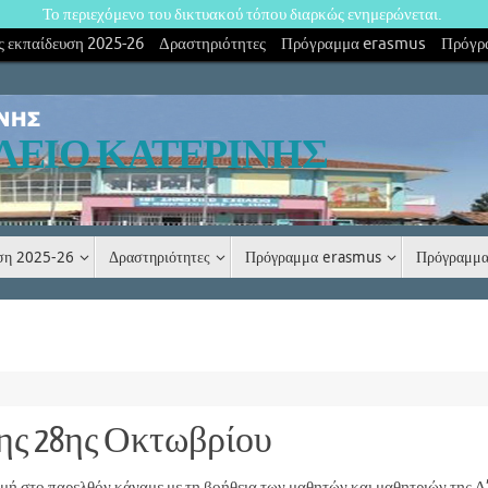
Το περιεχόμενο του δικτυακού τόπου διαρκώς ενημερώνεται.
 εκπαίδευση 2025-26
Δραστηριότητες
Πρόγραμμα erasmus
Πρόγρ
ΛΕΙΟ ΚΑΤΕΡΙΝΗΣ
υση 2025-26
Δραστηριότητες
Πρόγραμμα erasmus
Πρόγραμμα
της 28ης Οκτωβρίου
ή στο παρελθόν κάναμε με τη βοήθεια των μαθητών και μαθητριών της Δ