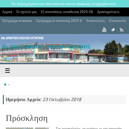
Το περιεχόμενο του δικτυακού τόπου διαρκώς ενημερώνεται.
Αρχική
Το σχολείο μας
Εξ αποστάσεως εκπαίδευση 2025-26
Δραστηριότητες
Πρόγραμμα erasmus
Πρόγραμμα e-twinning 2025-6
Ανακοινώσεις
Επικοινωνία
10ο ΔΗΜΟΤΙΚΟ ΣΧΟΛΕΙΟ ΚΑΤΕΡΙΝΗΣ
10ο Δημοτικό Σχολείο Κατερίνης
Ημερήσιο Αρχείο:
23 Οκτωβρίου 2018
Πρόσκληση
Σας προσκαλούμε, να τιμήσετε με την παρουσία