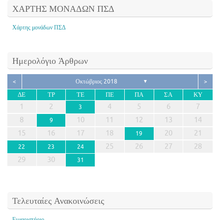
ΧΑΡΤΗΣ ΜΟΝΑΔΩΝ ΠΣΔ
Χάρτης μονάδων ΠΣΔ
Ημερολόγιο Άρθρων
<
Οκτώβριος 2018
>
▼
ΔΕ
ΤΡ
ΤΕ
ΠΕ
ΠΑ
ΣΑ
ΚΥ
1
2
4
5
6
7
3
8
10
11
12
13
14
9
15
16
17
18
20
21
19
25
26
27
28
22
23
24
29
30
31
Τελευταίες Ανακοινώσεις
Ευχαριστήριο