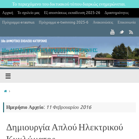
Το περιεχόμενο του δικτυακού τόπου διαρκώς ενημερώνεται.
Αρχική
Το σχολείο μας
Εξ αποστάσεως εκπαίδευση 2025-26
Δραστηριότητες
Πρόγραμμα erasmus
Πρόγραμμα e-twinning 2025-6
Ανακοινώσεις
Επικοινωνία
10ο ΔΗΜΟΤΙΚΟ ΣΧΟΛΕΙΟ ΚΑΤΕΡΙΝΗΣ
10ο Δημοτικό Σχολείο Κατερίνης
Ημερήσιο Αρχείο:
11 Φεβρουαρίου 2016
Δημιουργία Απλού Ηλεκτρικού