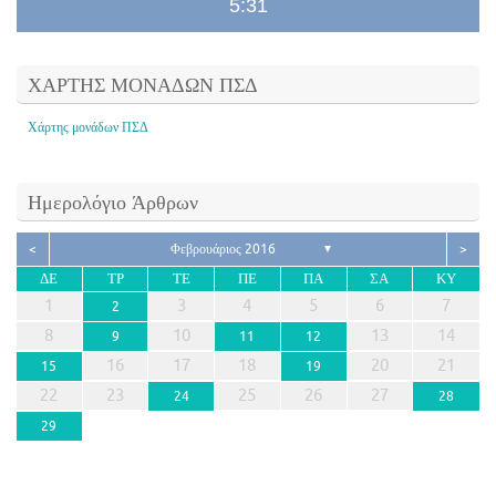
5:31
ΧΑΡΤΗΣ ΜΟΝΑΔΩΝ ΠΣΔ
Χάρτης μονάδων ΠΣΔ
Ημερολόγιο Άρθρων
<
Φεβρουάριος 2016
>
▼
ΔΕ
ΤΡ
ΤΕ
ΠΕ
ΠΑ
ΣΑ
ΚΥ
1
3
4
5
6
7
2
8
10
13
14
9
11
12
16
17
18
20
21
15
19
22
23
25
26
27
24
28
29