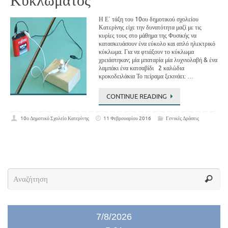
Κυκλώματος
Η Ε΄ τάξη του 10ου δημοτικού σχολείου
Κατερίνης είχε την δυνατότητα μαζί με τις
κυρίες τους στο μάθημα της Φυσικής να
κατασκευάσουν ένα εύκολο και απλό ηλεκτρικό
κύκλωμα. Για να φτιάξουν το κύκλωμα
χρειάστηκαν; μία μπαταρία μία λυχνιολαβή & ένα
λαμπάκι ένα κατσαβίδι 2 καλώδια
κροκοδειλάκια Το πείραμα ξεκινάει: …
CONTINUE READING
10ο Δημοτικό Σχολείο Κατερίνης
11 Φεβρουαρίου 2016
Γενικές Δράσεις
7/8/2026