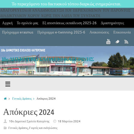
Το περιεχόμενο του δικτυακού τόπου διαρκώς ενημερώνεται.
ΑΠΑΓΟΡΕΥΕΤΑΙ Η ΑΝΑΔΗΜΟΣΙΕΥΣΗ ΤΟΥ ΠΕΡΙΕΧΟΜΕΝΟΥ ΤΟΥ ΠΑΡΟΝΤΟΣ
ΔΙΑΔΙΚΤΥΑΚΟΥ ΧΩΡΟΥ ΧΩΡΙΣ ΤΗΝ ΑΔΕΙΑ ΤΟΥ ΣΥΝΤΑΚΤΗ.
Αρχική
Το σχολείο μας
Εξ αποστάσεως εκπαίδευση 2025-26
Δραστηριότητες
Πρόγραμμα erasmus
Πρόγραμμα e-twinning 2025-6
Ανακοινώσεις
Επικοινωνία
10ο ΔΗΜΟΤΙΚΟ ΣΧΟΛΕΙΟ ΚΑΤΕΡΙΝΗΣ
10ο Δημοτικό Σχολείο Κατερίνης
Γενικές Δράσεις
Απόκριες 2024
Απόκριες 2024
10ο Δημοτικό Σχολείο Κατερίνης
18 Μαρτίου 2024
Γενικές Δράσεις
,
Γιορτές και εκδηλώσεις