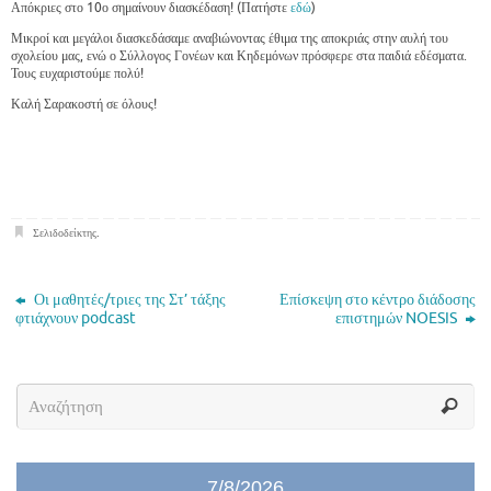
Απόκριες στο 10ο σημαίνουν διασκέδαση! (Πατήστε
εδώ
)
Μικροί και μεγάλοι διασκεδάσαμε αναβιώνοντας έθιμα της αποκριάς στην αυλή του
σχολείου μας, ενώ ο Σύλλογος Γονέων και Κηδεμόνων πρόσφερε στα παιδιά εδέσματα.
Τους ευχαριστούμε πολύ!
Καλή Σαρακοστή σε όλους!
Σελιδοδείκτης
.
Οι μαθητές/τριες της Στ’ τάξης
Επίσκεψη στο κέντρο διάδοσης
φτιάχνουν podcast
επιστημών NOESIS
7/8/2026