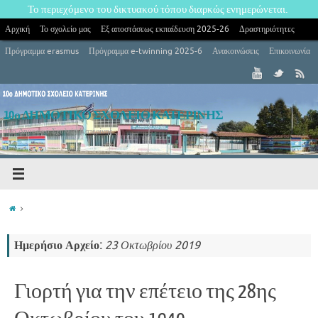
Το περιεχόμενο του δικτυακού τόπου διαρκώς ενημερώνεται.
Αρχική
Το σχολείο μας
Εξ αποστάσεως εκπαίδευση 2025-26
Δραστηριότητες
Πρόγραμμα erasmus
Πρόγραμμα e-twinning 2025-6
Ανακοινώσεις
Επικοινωνία
10ο ΔΗΜΟΤΙΚΟ ΣΧΟΛΕΙΟ ΚΑΤΕΡΙΝΗΣ
10ο Δημοτικό Σχολείο Κατερίνης
Ημερήσιο Αρχείο:
23 Οκτωβρίου 2019
Γιορτή για την επέτειο της 28ης