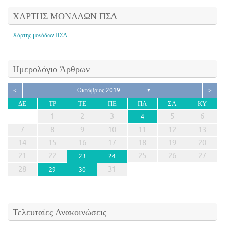
ΧΑΡΤΗΣ ΜΟΝΑΔΩΝ ΠΣΔ
Χάρτης μονάδων ΠΣΔ
Ημερολόγιο Άρθρων
<
Οκτώβριος 2019
>
▼
ΔΕ
ΤΡ
ΤΕ
ΠΕ
ΠΑ
ΣΑ
ΚΥ
1
2
3
5
6
4
7
8
9
10
11
12
13
14
15
16
17
18
19
20
21
22
25
26
27
23
24
28
31
29
30
Τελευταίες Ανακοινώσεις