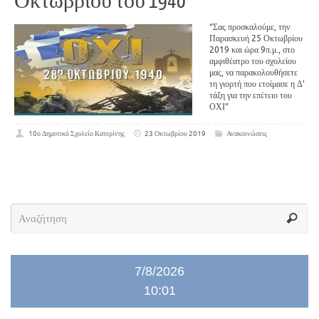
Οκτωβρίου του 1940
“Σας προσκαλούμε, την
Παρασκευή 25 Οκτωβρίου
2019 και ώρα 9π.μ., στο
αμφιθέατρο του σχολείου
μας, να παρακολουθήσετε
τη γιορτή που ετοίμασε η Δ’
τάξη για την επέτειο του
ΟΧΙ”
10ο Δημοτικό Σχολείο Κατερίνης
23 Οκτωβρίου 2019
Ανακοινώσεις
7/8/2026
10:01