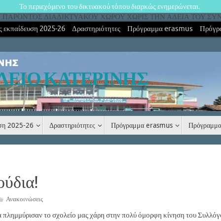
Το περιεχόμενο του δικτυακού τόπου διαρκώς ενημερώνεται.
ΠΑΡΟΝΤΟΣ ΔΙΑΔΙΚΤΥΑΚΟΥ ΧΩΡΟΥ ΧΩΡΙΣ ΤΗΝ ΑΔΕΙΑ ΤΟΥ ΣΥ
 εκπαίδευση 2025-26
Δραστηριότητες
Πρόγραμμα erasmus
Πρόγρ
ΛΕΙΟ ΚΑΤΕΡΙΝΗΣ
υση 2025-26
Δραστηριότητες
Πρόγραμμα erasmus
Πρόγραμμα
ούδια!
Ανακοινώσεις
α πλημμύρισαν το σχολείο μας χάρη στην πολύ όμορφη κίνηση του Συλλόγ