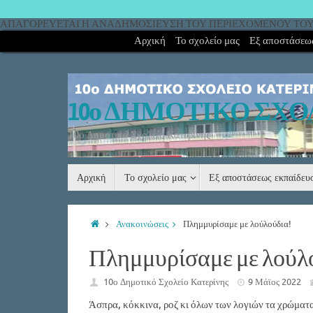
ΑΠΑΓΟΡΕΥΕΤΑΙ Η ΑΝΑΔΗΜΟΣΙΕΥΣΗ ΤΟΥ ΠΕΡΙΕΧΟΜΕΝΟΥ ΤΟΥ 
Αρχική
Το σχολείο μας
Εξ αποστάσεως
10ο ΔΗΜΟΤΙΚΟ ΣΧΟ
10ο Δημοτικό Σχολείο Κατερίνης
Αρχική
Το σχολείο μας
Εξ αποστάσεως εκπαίδε
Ανακοινώσεις
Πλημμυρίσαμε με λούλούδια!
Πλημμυρίσαμε με λούλ
10ο Δημοτικό Σχολείο Κατερίνης
9 Μάϊος 2022
Άσπρα, κόκκινα, ροζ κι όλων των λογιών τα χρώματ