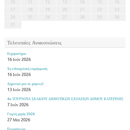
10
11
12
13
14
15
16
17
18
19
20
21
22
23
24
25
26
27
28
29
30
31
Τελευταίες Ανακοινώσεις
Ευχαριστήριο
16 Ιούν 2026
5η ενδοσχολική επιμόρφωση
16 Ιούν 2026
Δημοτικό μου σε χαιρετώ!
13 Ιούν 2026
4o ΤΟΥΡΝΟΥΑ ΣΚΑΚΙΟΥ ΔΗΜΟΤΙΚΩΝ ΣΧΟΛΕΙΩΝ ΔΗΜΟΥ ΚΑΤΕΡΙΝΗΣ
7 Ιούν 2026
Γιορτή χαράς 2026
27 Μαι 2026
...Περισσότερα