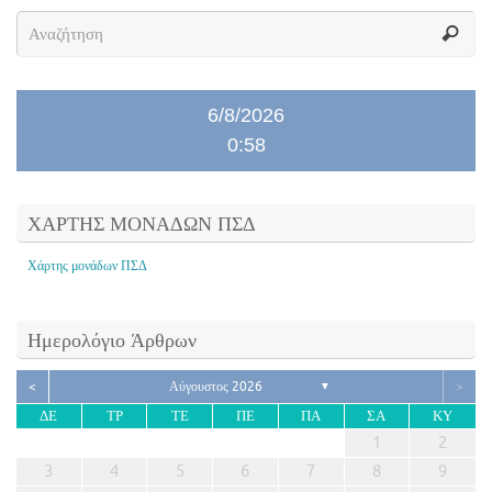
6/8/2026
0:58
ΧΑΡΤΗΣ ΜΟΝΑΔΩΝ ΠΣΔ
Χάρτης μονάδων ΠΣΔ
Ημερολόγιο Άρθρων
<
Αύγουστος 2026
>
▼
ΔΕ
ΤΡ
ΤΕ
ΠΕ
ΠΑ
ΣΑ
ΚΥ
1
2
3
4
5
6
7
8
9