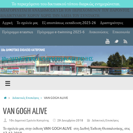
Το περιεχόμενο του δικτυακού τόπου διαρκώς ενημερώνεται.
ΑΠΑΓΟΡΕΥΕΤΑΙ Η ΑΝΑΔΗΜΟΣΙΕΥΣΗ ΤΟΥ ΠΕΡΙΕΧΟΜΕΝΟΥ ΤΟΥ ΠΑΡΟΝΤΟΣ
ΔΙΑΔΙΚΤΥΑΚΟΥ ΧΩΡΟΥ ΧΩΡΙΣ ΤΗΝ ΑΔΕΙΑ ΤΟΥ ΣΥΝΤΑΚΤΗ.
Αρχική
Το σχολείο μας
Εξ αποστάσεως εκπαίδευση 2025-26
Δραστηριότητες
Πρόγραμμα erasmus
Πρόγραμμα e-twinning 2025-6
Ανακοινώσεις
Επικοινωνία
10ο ΔΗΜΟΤΙΚΟ ΣΧΟΛΕΙΟ ΚΑΤΕΡΙΝΗΣ
10ο Δημοτικό Σχολείο Κατερίνης
Διδακτικές Επισκέψεις
VAN GOGH ALIVE
VAN GOGH ALIVE
10ο Δημοτικό Σχολείο Κατερίνης
29 Δεκεμβρίου 2018
Διδακτικές Επισκέψεις
Το σχολείο μας στην έκθεση VAN GOGH ALIVE στη Διεθνή Έκθεση Θεσσαλονίκης, στις