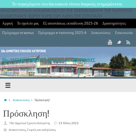
Το περιεχόμενο του δικτυακού τόπου διαρκώς ενημερώνεται.
ΑΠΑΓΟΡΕΥΕΤΑΙ Η ΑΝΑΔΗΜΟΣΙΕΥΣΗ ΤΟΥ ΠΕΡΙΕΧΟΜΕΝΟΥ ΤΟΥ ΠΑΡΟΝΤΟΣ
ΔΙΑΔΙΚΤΥΑΚΟΥ ΧΩΡΟΥ ΧΩΡΙΣ ΤΗΝ ΑΔΕΙΑ ΤΟΥ ΣΥΝΤΑΚΤΗ.
Αρχική
Το σχολείο μας
Εξ αποστάσεως εκπαίδευση 2025-26
Δραστηριότητες
Πρόγραμμα erasmus
Πρόγραμμα e-twinning 2025-6
Ανακοινώσεις
Επικοινωνία
10ο ΔΗΜΟΤΙΚΟ ΣΧΟΛΕΙΟ ΚΑΤΕΡΙΝΗΣ
10ο Δημοτικό Σχολείο Κατερίνης
Ανακοινώσεις
Πρόσκληση!
Πρόσκληση!
10ο Δημοτικό Σχολείο Κατερίνης
23 Μάϊος 2023
Ανακοινώσεις
,
Γιορτές και εκδηλώσεις