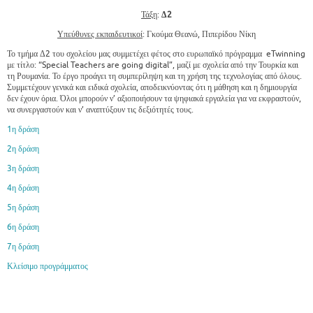
Τάξη
:
Δ2
Υπεύθυνες εκπαιδευτικοί
: Γκούμα Θεανώ, Πιπερίδου Νίκη
Το τμήμα Δ2 του σχολείου μας συμμετέχει φέτος στο ευρωπαϊκό πρόγραμμα eTwinning
με τίτλο: “Special Teachers are going digital”, μαζί με σχολεία από την Τουρκία και
τη Ρουμανία. Το έργο προάγει τη συμπερίληψη και τη χρήση της τεχνολογίας από όλους.
Συμμετέχουν γενικά και ειδικά σχολεία, αποδεικνύοντας ότι η μάθηση και η δημιουργία
δεν έχουν όρια. Όλοι μπορούν ν’ αξιοποιήσουν τα ψηφιακά εργαλεία για να εκφραστούν,
να συνεργαστούν και ν’ αναπτύξουν τις δεξιότητές τους.
1η δράση
2η δράση
3η δράση
4η δράση
5η δράση
6η δράση
7η δράση
Κλείσιμο προγράμματος