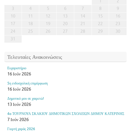
1
2
3
4
5
6
7
8
9
10
11
12
13
14
15
16
17
18
19
20
21
22
23
24
25
26
27
28
29
30
31
Τελευταίες Ανακοινώσεις
Ευχαριστήριο
16 Ιούν 2026
5η ενδοσχολική επιμόρφωση
16 Ιούν 2026
Δημοτικό μου σε χαιρετώ!
13 Ιούν 2026
4o ΤΟΥΡΝΟΥΑ ΣΚΑΚΙΟΥ ΔΗΜΟΤΙΚΩΝ ΣΧΟΛΕΙΩΝ ΔΗΜΟΥ ΚΑΤΕΡΙΝΗΣ
7 Ιούν 2026
Γιορτή χαράς 2026