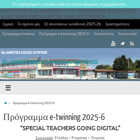
Το περιεχόμενο του δικτυακού τόπου διαρκώς ενημερώνεται.
ΑΠΑΓΟΡΕΥΕΤΑΙ Η ΑΝΑΔΗΜΟΣΙΕΥΣΗ ΤΟΥ ΠΕΡΙΕΧΟΜΕΝΟΥ ΤΟΥ ΠΑΡΟΝΤΟΣ
ΔΙΑΔΙΚΤΥΑΚΟΥ ΧΩΡΟΥ ΧΩΡΙΣ ΤΗΝ ΑΔΕΙΑ ΤΟΥ ΣΥΝΤΑΚΤΗ.
Αρχική
Το σχολείο μας
Εξ αποστάσεως εκπαίδευση 2025-26
Δραστηριότητες
Πρόγραμμα erasmus
Πρόγραμμα e-twinning 2025-6
Ανακοινώσεις
Επικοινωνία
10ο ΔΗΜΟΤΙΚΟ ΣΧΟΛΕΙΟ ΚΑΤΕΡΙΝΗΣ
10ο Δημοτικό Σχολείο Κατερίνης
Πρόγραμμα e-twinning 2025-6
Πρόγραμμα e-twinning 2025-6
“SPECIAL TEACHERS GOING DIGITAL”
Συνεργασία
: Ελλάδας – Ρουμανίας – Τουρκίας