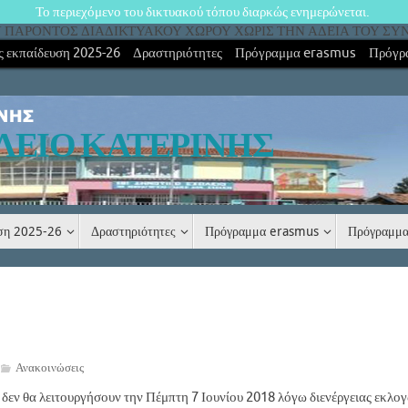
Το περιεχόμενο του δικτυακού τόπου διαρκώς ενημερώνεται.
ΠΑΡΟΝΤΟΣ ΔΙΑΔΙΚΤΥΑΚΟΥ ΧΩΡΟΥ ΧΩΡΙΣ ΤΗΝ ΑΔΕΙΑ ΤΟΥ ΣΥ
 εκπαίδευση 2025-26
Δραστηριότητες
Πρόγραμμα erasmus
Πρόγρ
ΛΕΙΟ ΚΑΤΕΡΙΝΗΣ
υση 2025-26
Δραστηριότητες
Πρόγραμμα erasmus
Πρόγραμμα
Ανακοινώσεις
 δεν θα λειτουργήσουν την Πέμπτη 7 Ιουνίου 2018 λόγω διενέργειας εκλογ