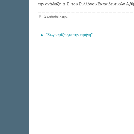
την ανάδειξη Δ.Σ. του Συλλόγου Εκπαιδευτικών Α/θ
Σελιδοδείκτης
.
“Ζωγραφίζω για την ειρήνη”