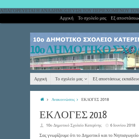
ΑΠΑΓΟΡΕΥΕΤΑΙ Η ΑΝΑΔΗΜΟΣΙΕΥΣΗ ΤΟΥ ΠΕΡΙΕΧΟΜΕΝΟΥ ΤΟΥ 
Αρχική
Το σχολείο μας
Εξ αποστάσεως
10ο ΔΗΜΟΤΙΚΟ ΣΧΟ
10ο Δημοτικό Σχολείο Κατερίνης
Αρχική
Το σχολείο μας
Εξ αποστάσεως εκπαίδε
Ανακοινώσεις
ΕΚΛΟΓΕΣ 2018
ΕΚΛΟΓΕΣ 2018
10ο Δημοτικό Σχολείο Κατερίνης
6 Ιουνίου 2018
Σας γνωρίζουμε ότι το Δημοτικό και το Νηπιαγωγείο