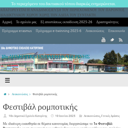
Το περιεχόμενο του δικτυακού τόπου διαρκώς ενημερώνεται.
ΑΠΑΓΟΡΕΥΕΤΑΙ Η ΑΝΑΔΗΜΟΣΙΕΥΣΗ ΤΟΥ ΠΕΡΙΕΧΟΜΕΝΟΥ ΤΟΥ ΠΑΡΟΝΤΟΣ
ΔΙΑΔΙΚΤΥΑΚΟΥ ΧΩΡΟΥ ΧΩΡΙΣ ΤΗΝ ΑΔΕΙΑ ΤΟΥ ΣΥΝΤΑΚΤΗ.
Αρχική
Το σχολείο μας
Εξ αποστάσεως εκπαίδευση 2025-26
Δραστηριότητες
Πρόγραμμα erasmus
Πρόγραμμα e-twinning 2025-6
Ανακοινώσεις
Επικοινωνία
10ο ΔΗΜΟΤΙΚΟ ΣΧΟΛΕΙΟ ΚΑΤΕΡΙΝΗΣ
10ο Δημοτικό Σχολείο Κατερίνης
Ανακοινώσεις
Φεστιβάλ ρομποτικής
Φεστιβάλ ρομποτικής
10ο Δημοτικό Σχολείο Κατερίνης
10 Ιουνίου 2025
Ανακοινώσεις
,
Γενικές Δράσεις
Με ιδιαίτερη ευαισθησία σε θέματα καινοτομίας διοργανώσαμε το
1ο Φεστιβάλ