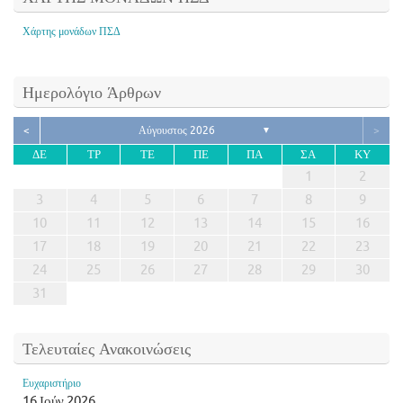
Χάρτης μονάδων ΠΣΔ
Ημερολόγιο Άρθρων
<
Αύγουστος 2026
>
▼
ΔΕ
ΤΡ
ΤΕ
ΠΕ
ΠΑ
ΣΑ
ΚΥ
1
2
3
4
5
6
7
8
9
10
11
12
13
14
15
16
17
18
19
20
21
22
23
24
25
26
27
28
29
30
31
Τελευταίες Ανακοινώσεις
Ευχαριστήριο
16 Ιούν 2026