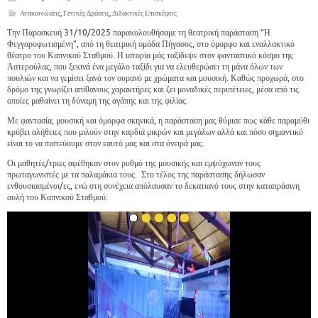
Ανακοινώσεις
,
Γενικές Δράσεις
,
Διδακτικές Επισκέψεις
Την Παρασκευή 31/10/2025 παρακολουθήσαμε τη θεατρική παράσταση “Η
Φεγγαροφωτισμένη”, από τη θεατρική ομάδα Πήγασος, στο όμορφο και εναλλακτικό
θέατρο του Καπνικού Σταθμού. Η ιστορία μάς ταξίδεψε στον φανταστικό κόσμο της
Αστερούλας, που ξεκινά ένα μεγάλο ταξίδι για να ελευθερώσει τη μάνα όλων των
πουλιών και να γεμίσει ξανά τον ουρανό με χρώματα και μουσική. Καθώς προχωρά, στο
δρόμο της γνωρίζει απίθανους χαρακτήρες και ζει μοναδικές περιπέτειες, μέσα από τις
οποίες μαθαίνει τη δύναμη της αγάπης και της φιλίας.
Με φαντασία, μουσική και όμορφα σκηνικά, η παράσταση μας θύμισε πως κάθε παραμύθι
κρύβει αλήθειες που μιλούν στην καρδιά μικρών και μεγάλων αλλά και πόσο σημαντικό
είναι το να πιστεύουμε στον εαυτό μας και στα όνειρά μας.
Οι μαθητές/τριες αφέθηκαν στον ρυθμό της μουσικής και εμψύχωναν τους
πρωταγωνιστές με τα παλαμάκια τους. Στο τέλος της παράστασης δήλωσαν
ενθουσιασμένοι/ες, ενώ στη συνέχεια απόλαυσαν το δεκατιανό τους στην καταπράσινη
αυλή του Καπνικού Σταθμού.