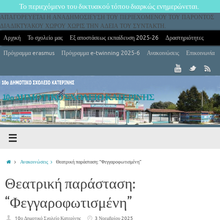
Το περιεχόμενο του δικτυακού τόπου διαρκώς ενημερώνεται.
ΑΠΑΓΟΡΕΥΕΤΑΙ Η ΑΝΑΔΗΜΟΣΙΕΥΣΗ ΤΟΥ ΠΕΡΙΕΧΟΜΕΝΟΥ ΤΟΥ ΠΑΡΟΝΤΟΣ
ΔΙΑΔΙΚΤΥΑΚΟΥ ΧΩΡΟΥ ΧΩΡΙΣ ΤΗΝ ΑΔΕΙΑ ΤΟΥ ΣΥΝΤΑΚΤΗ.
Αρχική
Το σχολείο μας
Εξ αποστάσεως εκπαίδευση 2025-26
Δραστηριότητες
Πρόγραμμα erasmus
Πρόγραμμα e-twinning 2025-6
Ανακοινώσεις
Επικοινωνία
10ο ΔΗΜΟΤΙΚΟ ΣΧΟΛΕΙΟ ΚΑΤΕΡΙΝΗΣ
10ο Δημοτικό Σχολείο Κατερίνης
Ανακοινώσεις
Θεατρική παράσταση: “Φεγγαροφωτισμένη”
Θεατρική παράσταση:
“Φεγγαροφωτισμένη”
10ο Δημοτικό Σχολείο Κατερίνης
3 Νοεμβρίου 2025