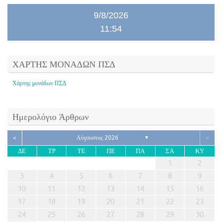
9/8/2026
11:54
ΧΑΡΤΗΣ ΜΟΝΑΔΩΝ ΠΣΔ
Χάρτης μονάδων ΠΣΔ
Ημερολόγιο Άρθρων
<
Αύγουστος 2026
>
▼
ΔΕ
ΤΡ
ΤΕ
ΠΕ
ΠΑ
ΣΑ
ΚΥ
1
2
3
4
5
6
7
8
9
10
11
12
13
14
15
16
17
18
19
20
21
22
23
24
25
26
27
28
29
30