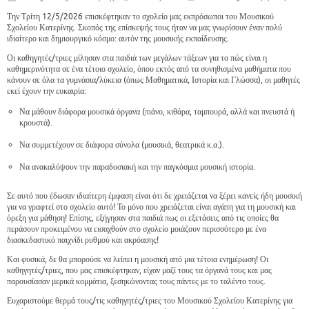
Την Τρίτη 12/5/2026 επισκέφτηκαν το σχολείο μας εκπρόσωποι του Μουσικού
Σχολείου Κατερίνης. Σκοπός της επίσκεψής τους ήταν να μας γνωρίσουν έναν πολύ
ιδιαίτερο και δημιουργικό κόσμο: αυτόν της μουσικής εκπαίδευσης.
Οι καθηγητές/τριες μίλησαν στα παιδιά των μεγάλων τάξεων για το πώς είναι η
καθημερινότητα σε ένα τέτοιο σχολείο, όπου εκτός από τα συνηθισμένα μαθήματα που
κάνουν σε όλα τα γυμνάσια/λύκεια (όπως Μαθηματικά, Ιστορία και Γλώσσα), οι μαθητές
εκεί έχουν την ευκαιρία:
Να μάθουν διάφορα μουσικά όργανα (πιάνο, κιθάρα, ταμπουρά, αλλά και πνευστά ή
κρουστά).
Να συμμετέχουν σε διάφορα σύνολα (μουσικά, θεατρικά κ.α.).
Να ανακαλύψουν την παραδοσιακή και την παγκόσμια μουσική ιστορία.
Σε αυτό που έδωσαν ιδιαίτερη έμφαση είναι ότι δε χρειάζεται να ξέρει κανείς ήδη μουσική
για να γραφτεί στο σχολείο αυτό! Το μόνο που χρειάζεται είναι αγάπη για τη μουσική και
όρεξη για μάθηση! Επίσης, εξήγησαν στα παιδιά πως οι εξετάσεις από τις οποίες θα
περάσουν προκειμένου να εισαχθούν στο σχολείο μοιάζουν περισσότερο με ένα
διασκεδαστικό παιχνίδι ρυθμού και ακρόασης!
Και φυσικά, δε θα μπορούσε να λείπει η μουσική από μια τέτοια ενημέρωση! Οι
καθηγητές/τριες, που μας επισκέφτηκαν, είχαν μαζί τους τα όργανά τους και μας
παρουσίασαν μερικά κομμάτια, ξεσηκώνοντας τους πάντες με το ταλέντο τους.
Ευχαριστούμε θερμά τους/τις καθηγητές/τριες του Μουσικού Σχολείου Κατερίνης για