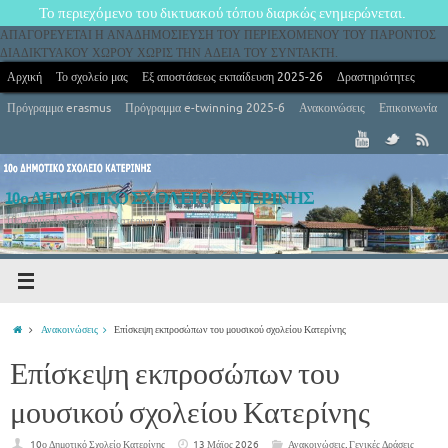
Το περιεχόμενο του δικτυακού τόπου διαρκώς ενημερώνεται.
ΑΠΑΓΟΡΕΥΕΤΑΙ Η ΑΝΑΔΗΜΟΣΙΕΥΣΗ ΤΟΥ ΠΕΡΙΕΧΟΜΕΝΟΥ ΤΟΥ ΠΑΡΟΝΤΟΣ
ΔΙΑΔΙΚΤΥΑΚΟΥ ΧΩΡΟΥ ΧΩΡΙΣ ΤΗΝ ΑΔΕΙΑ ΤΟΥ ΣΥΝΤΑΚΤΗ.
Αρχική
Το σχολείο μας
Εξ αποστάσεως εκπαίδευση 2025-26
Δραστηριότητες
Πρόγραμμα erasmus
Πρόγραμμα e-twinning 2025-6
Ανακοινώσεις
Επικοινωνία
10ο ΔΗΜΟΤΙΚΟ ΣΧΟΛΕΙΟ ΚΑΤΕΡΙΝΗΣ
10ο Δημοτικό Σχολείο Κατερίνης
Ανακοινώσεις
Επίσκεψη εκπροσώπων του μουσικού σχολείου Κατερίνης
Επίσκεψη εκπροσώπων του
μουσικού σχολείου Κατερίνης
10ο Δημοτικό Σχολείο Κατερίνης
13 Μάϊος 2026
Ανακοινώσεις
,
Γενικές Δράσεις