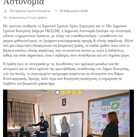
Αστυνομία
10ο Δημοτικό Σχολείο Κατερίνης
19 Φεβρουαρίου 2026
Ανακοινώσεις
,
Γενικές Δράσεις
Με πρώτους σταθμούς το Δημοτικό Σχολείο Αγίου Δημητρίου και το 10ο Δημοτικό
Σχολείο Κατερίνης (σήμερα 18/2/26), η Δημοτική Αστυνομία ξεκίνησε την υλοποίηση
ειδικών ενημερωτικών δράσεων, με στόχο την ευαισθητοποίηση – εκπαίδευση των
μικρών μαθητών/τριων, σε ζητήματα κυκλοφοριακής αγωγής & οδικής ασφάλειας. Μέσα
από μια εξαιρετικά ενδιαφέρουσα και βιωματική δράση, τα παιδιά έμαθαν ποιοι είναι οι
βασικοί κανόνες οδικής ασφάλειας, πώς να κινούνται σωστά ως πεζοί ή ποδηλάτες,
καθώς και πόσο σημαντικός είναι ο σεβασμός στον συνάνθρωπο και στο δημόσιο χώρο.
Η δράση έγινε σε συνεργασία με τις Διευθύνσεις των σχολικών μονάδων και θα
συνεχιστεί και σε άλλα σχολεία της πρωτοβάθμιας εκπαίδευσης του Δήμου Κατερίνης,
ενώ την άνοιξη, το συγκεκριμένο πρόγραμμα αναμένεται να υλοποιείται στο Πάρκο
Κυκλοφοριακής Αγωγής, ώστε πέρα από θεωρητική προσέγγιση, η ενημέρωση να
λαμβάνει και βιωματικό χαρακτήρα.