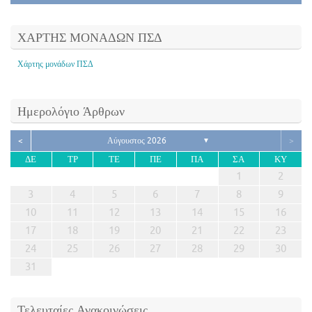
ΧΑΡΤΗΣ ΜΟΝΑΔΩΝ ΠΣΔ
Χάρτης μονάδων ΠΣΔ
Ημερολόγιο Άρθρων
<
Αύγουστος 2026
>
▼
ΔΕ
ΤΡ
ΤΕ
ΠΕ
ΠΑ
ΣΑ
ΚΥ
1
2
3
4
5
6
7
8
9
10
11
12
13
14
15
16
17
18
19
20
21
22
23
24
25
26
27
28
29
30
31
Τελευταίες Ανακοινώσεις