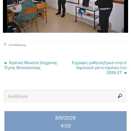
Σελιδοδείκτης
.
Κρατικό Μουσείο Σύγχρονης
Εγγραφές μαθητών/τριων στην α’
Τέχνης Θεσσαλονίκης
δημοτικού για το σχολικό έτος
2026-27
8/8/2026
4:03