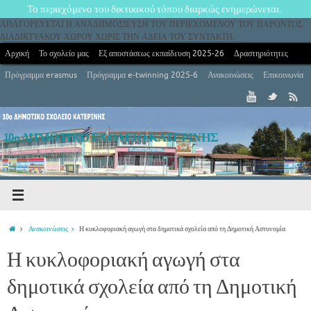
Το περιεχόμενο του δικτυακού τόπου διαρκώς ενημερώνεται.
ΑΠΑΓΟΡΕΥΕΤΑΙ Η ΑΝΑΔΗΜΟΣΙΕΥΣΗ ΤΟΥ ΠΕΡΙΕΧΟΜΕΝΟΥ ΤΟΥ ΠΑΡΟΝΤΟΣ
ΔΙΑΔΙΚΤΥΑΚΟΥ ΧΩΡΟΥ ΧΩΡΙΣ ΤΗΝ ΑΔΕΙΑ ΤΟΥ ΣΥΝΤΑΚΤΗ.
Αρχική
Το σχολείο μας
Εξ αποστάσεως εκπαίδευση 2025-26
Δραστηριότητες
Πρόγραμμα erasmus
Πρόγραμμα e-twinning 2025-6
Ανακοινώσεις
Επικοινωνία
10ο ΔΗΜΟΤΙΚΟ ΣΧΟΛΕΙΟ ΚΑΤΕΡΙΝΗΣ
10ο Δημοτικό Σχολείο Κατερίνης
Ανακοινώσεις
Η κυκλοφοριακή αγωγή στα δημοτικά σχολεία από τη Δημοτική Αστυνομία
Η κυκλοφοριακή αγωγή στα
δημοτικά σχολεία από τη Δημοτική