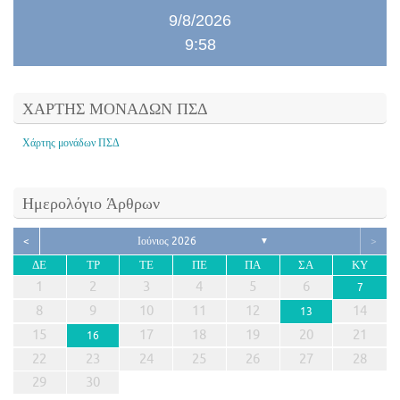
9/8/2026
9:58
ΧΑΡΤΗΣ ΜΟΝΑΔΩΝ ΠΣΔ
Χάρτης μονάδων ΠΣΔ
Ημερολόγιο Άρθρων
<
Ιούνιος 2026
>
▼
ΔΕ
ΤΡ
ΤΕ
ΠΕ
ΠΑ
ΣΑ
ΚΥ
1
2
3
4
5
6
7
8
9
10
11
12
14
13
15
17
18
19
20
21
16
22
23
24
25
26
27
28
29
30