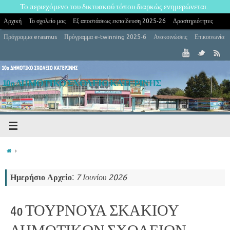
Το περιεχόμενο του δικτυακού τόπου διαρκώς ενημερώνεται.
Αρχική
Το σχολείο μας
Εξ αποστάσεως εκπαίδευση 2025-26
Δραστηριότητες
Πρόγραμμα erasmus
Πρόγραμμα e-twinning 2025-6
Ανακοινώσεις
Επικοινωνία
10ο ΔΗΜΟΤΙΚΟ ΣΧΟΛΕΙΟ ΚΑΤΕΡΙΝΗΣ
10ο Δημοτικό Σχολείο Κατερίνης
Ημερήσιο Αρχείο:
7 Ιουνίου 2026
4o ΤΟΥΡΝΟΥΑ ΣΚΑΚΙΟΥ