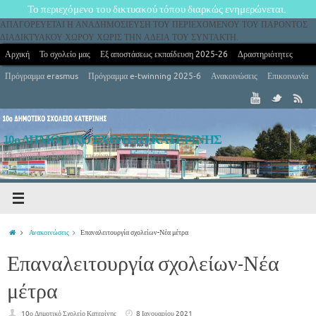
Το περιεχόμενο του δικτυακού τόπου διαρκώς ενημερώνεται.
ΑΠΑΓΟΡΕΥΕΤΑΙ Η ΑΝΑΔΗΜΟΣΙΕΥΣΗ ΤΟΥ ΠΕΡΙΕΧΟΜΕΝΟΥ ΤΟΥ ΠΑΡΟΝΤΟΣ
ΔΙΑΔΙΚΤΥΑΚΟΥ ΧΩΡΟΥ ΧΩΡΙΣ ΤΗΝ ΑΔΕΙΑ ΤΟΥ ΣΥΝΤΑΚΤΗ.
Αρχική
Το σχολείο μας
Εξ αποστάσεως εκπαίδευση 2025-26
Δραστηριότητες
Πρόγραμμα erasmus
Πρόγραμμα e-twinning 2025-6
Ανακοινώσεις
Επικοινωνία
10ο ΔΗΜΟΤΙΚΟ ΣΧΟΛΕΙΟ ΚΑΤΕΡΙΝΗΣ
10ο Δημοτικό Σχολείο Κατερίνης
Ανακοινώσεις
Επαναλειτουργία σχολείων-Νέα μέτρα
Επαναλειτουργία σχολείων-Νέα
μέτρα
10ο Δημοτικό Σχολείο Κατερίνης
8 Ιανουαρίου 2021